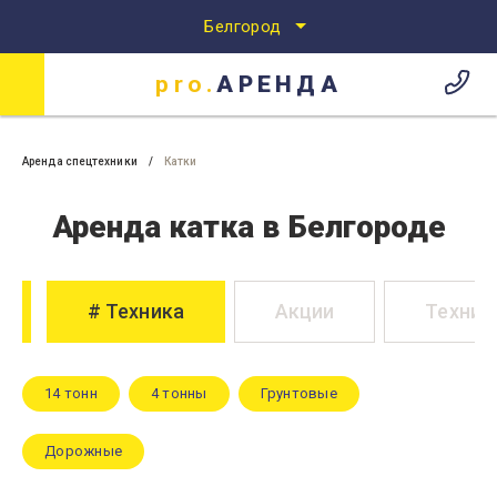
Белгород
pro.
АРЕНДА
Аренда спецтехники
Аренда спецтехники в Белгороде
pro.
АРЕНДА
Аренда спецтехники
Катки
Аренда катка в Белгороде
Техника
Акции
Техник
14 тонн
4 тонны
Грунтовые
Дорожные