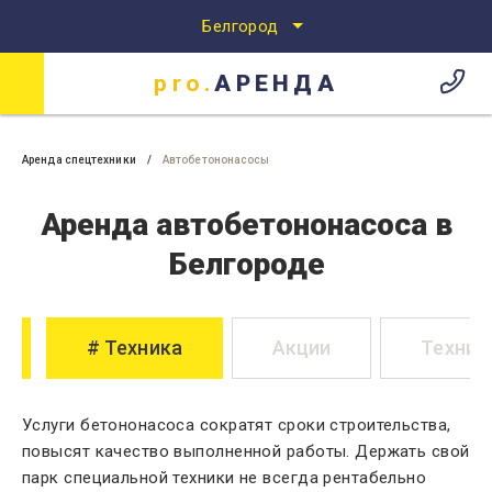
Белгород
pro.
АРЕНДА
Аренда спецтехники
Аренда спецтехники в Белгороде
pro.
АРЕНДА
Аренда спецтехники
Автобетононасосы
Аренда автобетононасоса в
Белгороде
Техника
Акции
Техник
Услуги бетононасоса сократят сроки строительства,
повысят качество выполненной работы. Держать свой
парк специальной техники не всегда рентабельно