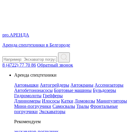
pro.
АРЕНДА
Аренда спецтехники в Белгороде
8 (4722) 77 70 86
Обратный звонок
Аренда спецтехники
Автовышки
Автогрейдеры
Автокраны
Ассенизаторы
Автобетононасосы
Бортовые машины
Бульдозеры
Гидромолоты
Грейферы
Длинномеры
Илососы
Катки
Ломовозы
Манипуляторы
Мини-погрузчики
Самосвалы
Тралы
Фронтальные
погрузчики
Экскаваторы
Рекомендуем
экскаватор-погрузчик