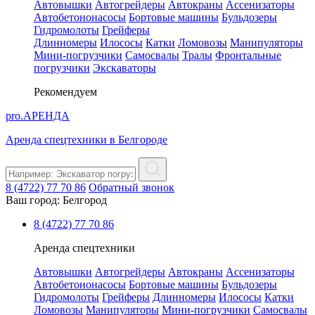
Автовышки
Автогрейдеры
Автокраны
Ассенизаторы
Автобетононасосы
Бортовые машины
Бульдозеры
Гидромолоты
Грейферы
Длинномеры
Илососы
Катки
Ломовозы
Манипуляторы
Мини-погрузчики
Самосвалы
Тралы
Фронтальные
погрузчики
Экскаваторы
Рекомендуем
pro.
АРЕНДА
Аренда спецтехники в Белгороде
8 (4722) 77 70 86
Обратный звонок
Ваш город:
Белгород
8 (4722) 77 70 86
Аренда спецтехники
Автовышки
Автогрейдеры
Автокраны
Ассенизаторы
Автобетононасосы
Бортовые машины
Бульдозеры
Гидромолоты
Грейферы
Длинномеры
Илососы
Катки
Ломовозы
Манипуляторы
Мини-погрузчики
Самосвалы