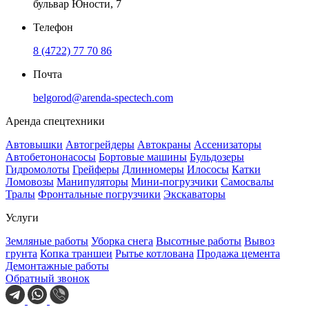
бульвар Юности, 7
Телефон
8 (4722) 77 70 86
Почта
belgorod@arenda-spectech.com
Аренда спецтехники
Автовышки
Автогрейдеры
Автокраны
Ассенизаторы
Автобетононасосы
Бортовые машины
Бульдозеры
Гидромолоты
Грейферы
Длинномеры
Илососы
Катки
Ломовозы
Манипуляторы
Мини-погрузчики
Самосвалы
Тралы
Фронтальные погрузчики
Экскаваторы
Услуги
Земляные работы
Уборка снега
Высотные работы
Вывоз
грунта
Копка траншеи
Рытье котлована
Продажа цемента
Демонтажные работы
Обратный звонок